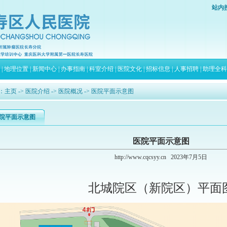
站内
|
地理位置
|
新闻中心
|
办事指南
|
科室介绍
|
医院文化
|
招标信息
|
人事招聘
|
助理全科
：
主页
->
医院介绍
->
医院概况
-> 医院平面示意图
院平面示意图
医院平面示意图
http://www.cqcsyy.cn
2023年7月5日
北城院区（新院区）平面