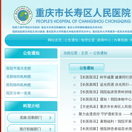
网站首页
|
公告通知
|
地理位置
|
新闻中心
|
办事指南
|
公告通知
当前位置：
主页
-> 公告通知
公告通知
医院平面示意图
党群组织机构图
【长医医讯】科学减重 健康同行
【长医新闻】追光而遇 沐光而行——
医院组织机构图
【长医医讯】我院临床营养科持续
院区分布一览表
【长医医讯】通知！我院体检中心7
科室介绍
【天使风采】重庆市长寿区人民医院
聚力血透质控 守护透析安全 ——
党政/后勤部门
【长医医讯】暑期福利！我院开展
【长医招募】慢阻肺患者福音|长
医疗职能部门