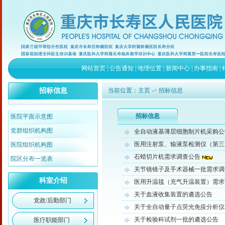
网站首页
|
公告通知
|
地理位置
|
新闻中心
|
办事指南
|
招标信息
当前位置：
主页
-> 招标信息
招标信息
医院平面示意图
党群组织机构图
全自动液基薄层细胞制片机采购公
医用注射泵、输液泵检测仪（第三
医院组织机构图
石蜡切片机需求调查公告
院区分布一览表
关节镜镜子及手术器械一批需求调
科室介绍
医用升温毯（充气升温装置）需求
关于血液收集装置的遴选公告
党政/后勤部门
关于全自动量子点荧光免疫分析仪
关于检验科试剂一批的遴选公告
医疗职能部门