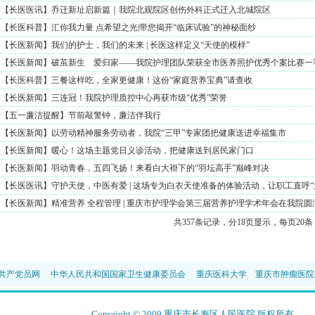
【长医医讯】乔迁新址启新篇｜我院北观院区创伤外科正式迁入北城院区
【长医科普】汇你我力量 点希望之光|带您揭开“临床试验”的神秘面纱
【长医新闻】我们的护士，我们的未来 | 长医这样定义“天使的模样”
【长医新闻】破茧新生 爱归家——我院护理团队荣获全市医养照护优秀个案比赛一
【长医科普】三餐这样吃，全家更健康！这份“家庭营养宝典”请查收
【长医新闻】三连冠！我院护理质控中心再获市级“优秀”荣誉
【五一廉洁提醒】节前敲警钟，廉洁伴我行
【长医新闻】以劳动精神服务劳动者，我院“三甲”专家团把健康送进幸福集市
【长医新闻】暖心！这场主题党日义诊活动，把健康送到居民家门口
【长医新闻】羽动青春，五四飞扬！来看白大褂下的“羽坛高手”巅峰对决
【长医医讯】守护天使，中医有爱 | 这场专为白衣天使准备的体验活动，让职工直呼“太
【长医新闻】精准营养 全程管理 | 重庆市护理学会第三届营养护理学术年会在我院圆
共357条记录，分18页显示，每页20
共产党员网
中华人民共和国国家卫生健康委员会
重庆医科大学
重庆市肿瘤医院
Copyright © 2009 重庆市长寿区人民医院 版权所有