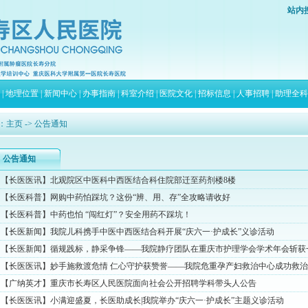
站内
|
地理位置
|
新闻中心
|
办事指南
|
科室介绍
|
医院文化
|
招标信息
|
人事招聘
|
助理全科
：
主页
-> 公告通知
公告通知
【长医医讯】北观院区中医科中西医结合科住院部迁至药剂楼8楼
【长医科普】网购中药怕踩坑？这份“辨、用、存”全攻略请收好
【长医科普】中药也怕 “闯红灯”？安全用药不踩坑！
【长医新闻】我院儿科携手中医中西医结合科开展“庆六一·护成长”义诊活动
【长医新闻】循规践标，静采争锋——我院静疗团队在重庆市护理学会学术年会斩获
【长医医讯】妙手施救渡危情 仁心守护获赞誉——我院危重孕产妇救治中心成功救治胎
【广纳英才】重庆市长寿区人民医院面向社会公开招聘学科带头人公告
【长医医讯】小满迎盛夏，长医助成长|我院举办“庆六一·护成长”主题义诊活动