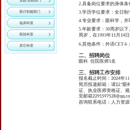
党政/后勤部门
2.
具备岗位要求的身体条
医疗职能部门
3.
学历
学位
要求：
全日制
4.
专业
要求：眼科学
，并
临床科室
5
年龄要求：
30
周岁以下
.
医技科室
周岁
，在
1993
年
月
日
11
14
6
其他条件：外语
CET-
6
.
其它科室
二、招聘岗位
眼
科
住院医师
名
1
三、招聘工作安排
报名截止时间：
年
11
2024
简历投递邮箱：
请以
“眼
证、执业医师资格证、规
至邮箱
2291597528@qq.c
咨询联系电话：人力资源