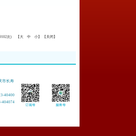
102次) 【
大
中
小
】 【
关闭
】
庆市长寿
-40400
404074