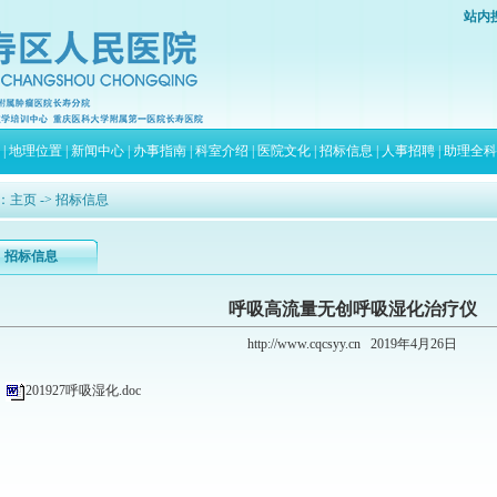
站内
|
地理位置
|
新闻中心
|
办事指南
|
科室介绍
|
医院文化
|
招标信息
|
人事招聘
|
助理全科
：
主页
-> 招标信息
招标信息
呼吸高流量无创呼吸湿化治疗仪
http://www.cqcsyy.cn
2019年4月26日
201927呼吸湿化.doc