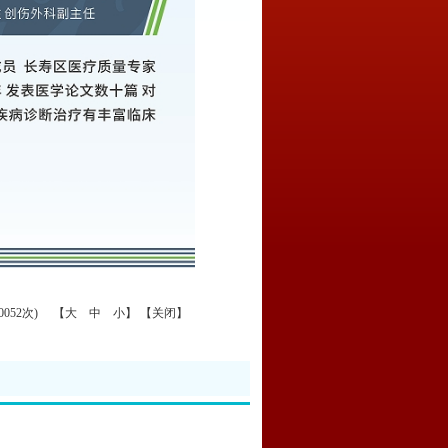
0052次) 【
大
中
小
】 【
关闭
】