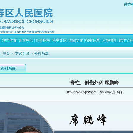
站内
|
地理位置
|
新闻中心
|
办事指南
|
科室介绍
|
医院文化
|
招标信息
|
人事招聘
|
助理全科
：
主页
->
专家介绍
-> 外科系统
外科系统
脊柱、创伤外科 席鹏峰
http://www.cqcsyy.cn
2024年2月18日