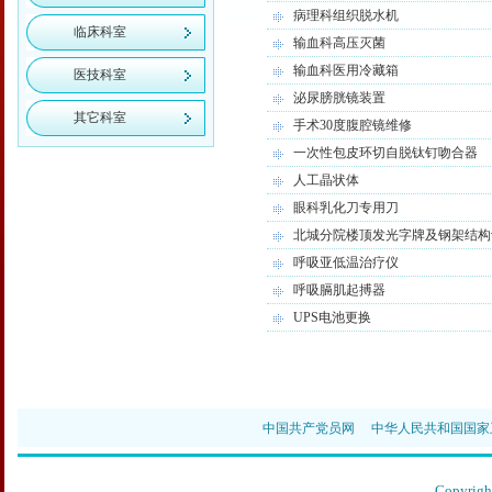
病理科组织脱水机
临床科室
输血科高压灭菌
输血科医用冷藏箱
医技科室
泌尿膀胱镜装置
其它科室
手术30度腹腔镜维修
一次性包皮环切自脱钛钉吻合器
人工晶状体
眼科乳化刀专用刀
北城分院楼顶发光字牌及钢架结构
呼吸亚低温治疗仪
呼吸膈肌起搏器
UPS电池更换
中国共产党员网
中华人民共和国国家
Copyr