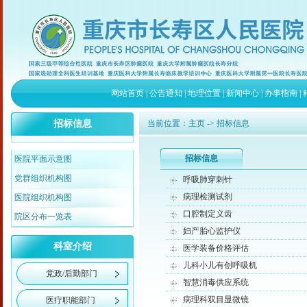
网站首页
|
公告通知
|
地理位置
|
新闻中心
|
办事指南
|
招标信息
当前位置：
主页
-> 招标信息
招标信息
医院平面示意图
党群组织机构图
呼吸肺穿刺针
病理检测试剂
医院组织机构图
口腔制定义齿
院区分布一览表
妇产胎心监护仪
科室介绍
医学装备价格评估
儿科小儿有创呼吸机
党政/后勤部门
智慧消毒供应系统
病理科双目显微镜
医疗职能部门