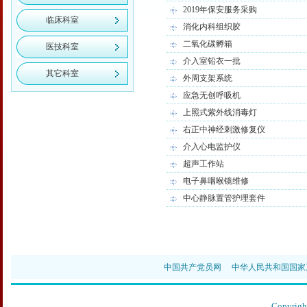
2019年保安服务采购
临床科室
消化内科组织胶
二氧化碳孵箱
医技科室
介入室铅衣一批
其它科室
外周支架系统
应急无创呼吸机
上照式紫外线消毒灯
右正中神经刺激修复仪
介入心电监护仪
超声工作站
电子鼻咽喉镜维修
中心静脉置管护理套件
中国共产党员网
中华人民共和国国家
Copyr