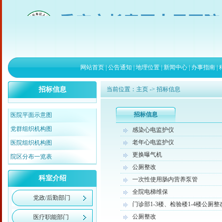
网站首页
|
公告通知
|
地理位置
|
新闻中心
|
办事指南
|
招标信息
当前位置：
主页
-> 招标信息
招标信息
医院平面示意图
党群组织机构图
感染心电监护仪
老年心电监护仪
医院组织机构图
更换曝气机
院区分布一览表
公厕整改
科室介绍
一次性使用肠内营养泵管
全院电梯维保
党政/后勤部门
门诊部1-3楼、检验楼1-4楼公厕整
公厕整改
医疗职能部门