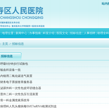
站内
|
地理位置
|
新闻中心
|
办事指南
|
科室介绍
|
医院文化
|
招标信息
|
人事招聘
|
助理全科
：
主页
-> 招标信息
招标信息
呼吸6分钟步行试验包
输血科设备一批
内镜用二氧化碳送气装置
财务电子票据签章服务器
泌尿外科一次性包皮环切缝合器
普外二科一次性负压引流装置
骨一科金属缆索系统等
病理科人乳头瘤病毒E6/E7mRNA检测试剂盒