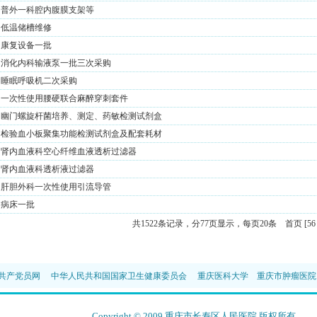
普外一科腔内腹膜支架等
低温储槽维修
康复设备一批
消化内科输液泵一批三次采购
睡眠呼吸机二次采购
一次性使用腰硬联合麻醉穿刺套件
幽门螺旋杆菌培养、测定、药敏检测试剂盒
检验血小板聚集功能检测试剂盒及配套耗材
肾内血液科空心纤维血液透析过滤器
肾内血液科透析液过滤器
肝胆外科一次性使用引流导管
病床一批
共1522条记录，分77页显示，每页20条
首页
[
56
共产党员网
中华人民共和国国家卫生健康委员会
重庆医科大学
重庆市肿瘤医院
Copyright © 2009 重庆市长寿区人民医院 版权所有