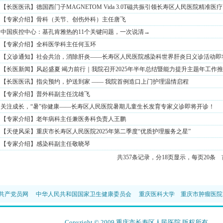
【长医医讯】德国西门子MAGNETOM Vida 3.0T磁共振引领长寿区人民医院精准医疗
【专家介绍】骨科（关节、创伤外科）主任唐飞
中国疾控中心：基孔肯雅热的11个关键问题，一次说清→
【专家介绍】全科医学科主任何玉环
【义诊通知】社会共治，消除肝炎——长寿区人民医院感染科世界肝炎日义诊活动即
【长医新闻】风起盛夏 竭力前行｜我院召开2025年半年总结暨能力提升主题年工作
【长医医讯】指尖预约，护送到家 —— 我院首例造口上门护理温情启程
【专家介绍】普外科副主任沈雄飞
关注成长，“暑”你健康——长寿区人民医院暑期儿童生长发育专家义诊即将开诊！
【专家介绍】老年病科主任兼医务科负责人王鹏
【天使风采】重庆市长寿区人民医院2025年第二季度“优质护理服务之星”
【专家介绍】感染科副主任敬晓琴
共357条记录，分18页显示，每页20条
共产党员网
中华人民共和国国家卫生健康委员会
重庆医科大学
重庆市肿瘤医院
Copyright © 2009 重庆市长寿区人民医院 版权所有