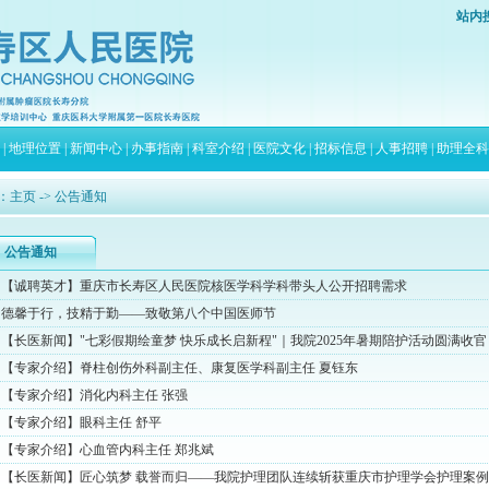
站内
|
地理位置
|
新闻中心
|
办事指南
|
科室介绍
|
医院文化
|
招标信息
|
人事招聘
|
助理全科
：
主页
-> 公告通知
公告通知
【诚聘英才】重庆市长寿区人民医院核医学科学科带头人公开招聘需求
德馨于行，技精于勤——致敬第八个中国医师节
【长医新闻】"七彩假期绘童梦 快乐成长启新程"｜我院2025年暑期陪护活动圆满收官
【专家介绍】脊柱创伤外科副主任、康复医学科副主任 夏钰东
【专家介绍】消化内科主任 张强
【专家介绍】眼科主任 舒平
【专家介绍】心血管内科主任 郑兆斌
【长医新闻】匠心筑梦 载誉而归——我院护理团队连续斩获重庆市护理学会护理案例大