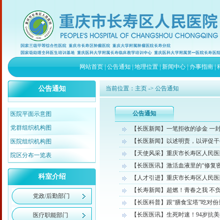
网站首页
|
公告通知
|
地理位置
|
新闻中心
|
办事指南
|
公告通知
当前位置：
主页
-> 公告通知
公告通知
医院平面示意图
党群组织机构图
【长医新闻】一笔拒收的诊金 一
【长医新闻】以述明责，以评促干—
医院组织机构图
【天使风采】重庆市长寿区人民医院
院区分布一览表
【长医医讯】激活血液里的“修复密
科室介绍
【人才引进】重庆市长寿区人民医
【长寿新闻】超燃！青春之我 不
党政/后勤部门
【长医科普】跟“膳食宝塔”吃对
【长医医讯】生死时速！94岁抗美
医疗职能部门