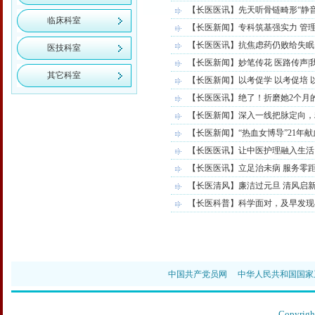
【长医医讯】先天听骨链畸形“静
临床科室
【长医新闻】专科筑基强实力 管理
【长医医讯】抗焦虑药仍败给失眠
医技科室
【长医新闻】妙笔传花 医路传声
其它科室
【长医新闻】以考促学 以考促培 
【长医医讯】绝了！折磨她2个月
【长医新闻】深入一线把脉定向，
【长医新闻】“热血女博导”21年献
【长医医讯】让中医护理融入生活
【长医医讯】立足治未病 服务零
【长医清风】廉洁过元旦 清风启
【长医科普】科学面对，及早发现—
中国共产党员网
中华人民共和国国家
Copyr