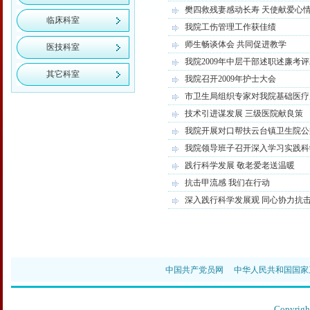
樊四救残妻感动长寿 天使献爱心
临床科室
我院工伤管理工作获佳绩
师生畅谈体会 共同促进教学
医技科室
我院2009年中层干部述职述廉考
其它科室
我院召开2009年护士大会
市卫生局组织专家对我院基础医疗
技术引进谋发展 三级医院献良策
我院开展对口帮扶云台镇卫生院公
我院领导班子召开深入学习实践科
践行科学发展 敬老爱老送温暖
抗击甲流感 我们在行动
深入践行科学发展观 同心协力抗
中国共产党员网
中华人民共和国国家
Copyr