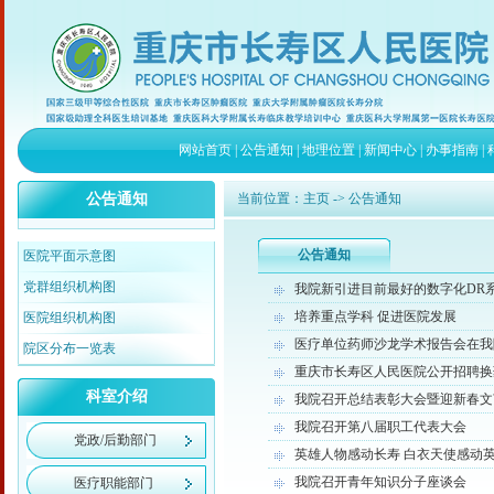
网站首页
|
公告通知
|
地理位置
|
新闻中心
|
办事指南
|
公告通知
当前位置：
主页
-> 公告通知
公告通知
医院平面示意图
党群组织机构图
我院新引进目前最好的数字化DR
培养重点学科 促进医院发展
医院组织机构图
医疗单位药师沙龙学术报告会在我
院区分布一览表
重庆市长寿区人民医院公开招聘换
科室介绍
我院召开总结表彰大会暨迎新春文
我院召开第八届职工代表大会
党政/后勤部门
英雄人物感动长寿 白衣天使感动
我院召开青年知识分子座谈会
医疗职能部门