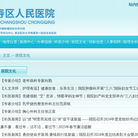
站内
|
地理位置
|
新闻中心
|
办事指南
|
科室介绍
|
医院文化
|
招标信息
|
人事招聘
|
助理全科
：
主页
-> 医院文化
医院文化
【专家介绍】老年病科专家向勤
【人文关怀，护理有温】健康饮食，乐享生活｜我院肿瘤科开展“三八”国际妇女节工休
【长医新闻】党建领航 “艾” 意浓，情暖孕妈女神节｜我院妇产科党支部举办“三八妇女节
【专家介绍】乳甲烧伤整形外科主任范原铭
【专家介绍】胸心外科主任张正富
【长医新闻】以“述”明责亮实绩 以“评”促干谋新篇——我院召开2024年度党组织书记抓
廉不廉，看过年；洁不洁，看过节 | 2025年春节廉洁提醒
【长医新闻】勇担使命开新局 赓续前行筑新篇｜我院召开2024年度总结表彰大会暨202