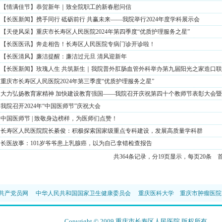
【情满佳节】恭贺新年｜致全院职工的新春慰问信
【长医新闻】携手同行 砥砺前行 共赢未来——我院举行2024年度学科展示会
【天使风采】重庆市长寿区人民医院2024年第四季度“优质护理服务之星”
【长医医讯】奔走相告！长寿区人民医院专病门诊开诊啦！
【长医清风】廉洁提醒：廉洁过元旦 清风迎新年
【长医新闻】玫瑰人生 共筑新生｜我院普外肛肠血管外科举办第九届阳光之家造口联
重庆市长寿区人民医院2024年第三季度“优质护理服务之星”
大力弘扬教育家精神 加快建设教育强国——我院召开庆祝第四十个教师节表彰大会暨20
我院召开2024年“中国医师节”庆祝大会
中国医师节 | 致敬身边榜样，为医师们点赞！
长寿区人民医院院长綦俊：积极探索国家级重点专科建设，发展高质量学科群
长医故事：101岁爷爷患上乳腺癌，以为自己拿错检查报告
共364条记录，分19页显示，每页20条
共产党员网
中华人民共和国国家卫生健康委员会
重庆医科大学
重庆市肿瘤医院
Copyright © 2009 重庆市长寿区人民医院 版权所有